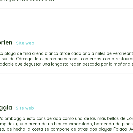
prien
Site web
a playa de fina arena blanca atrae cada año a miles de veraneante
el sur de Córcega, le esperan numerosos comercios como restauran
adable que degustar una langosta recién pescada por la mañana e
aggia
Site web
Palombaggia está considerada como una de las más bellas de Córc
limpidez y una arena de un blanco inmaculado, bordeada de pinos 
a, de hecho la costa se compone de otras dos playas Folaca, Ac