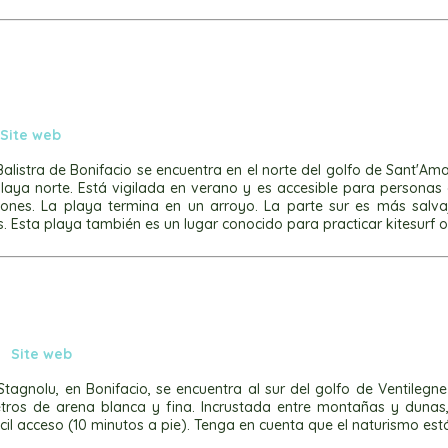
Site web
alistra de Bonifacio se encuentra en el norte del golfo de Sant'Am
playa norte. Está vigilada en verano y es accesible para persona
chones. La playa termina en un arroyo. La parte sur es más salva
. Esta playa también es un lugar conocido para practicar kitesurf o
u
Site web
Stagnolu, en Bonifacio, se encuentra al sur del golfo de Ventileg
ros de arena blanca y fina. Incrustada entre montañas y dunas,
cil acceso (10 minutos a pie). Tenga en cuenta que el naturismo est