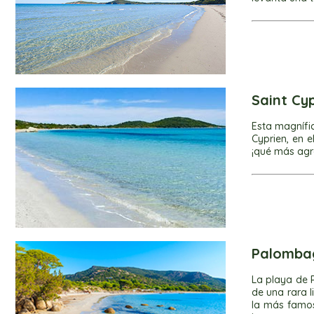
Saint Cy
Esta magnífic
Cyprien, en 
¡qué más agr
Palomb
La playa de 
de una rara 
la más famos