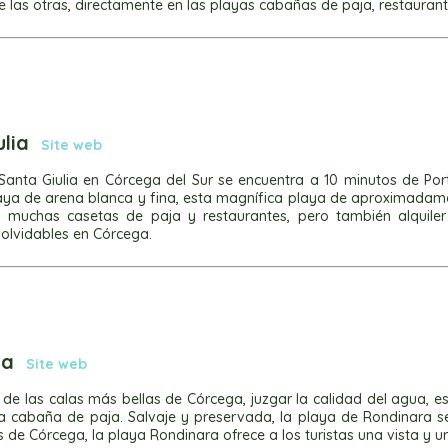
las otras, directamente en las playas cabañas de paja, restaurantes
ulia
Site web
Santa Giulia en Córcega del Sur se encuentra a 10 minutos de Po
aya de arena blanca y fina, esta magnífica playa de aproximadame
y muchas casetas de paja y restaurantes, pero también alquil
nolvidables en Córcega.
ra
Site web
de las calas más bellas de Córcega, juzgar la calidad del agua, es
a cabaña de paja. Salvaje y preservada, la playa de Rondinara se
 de Córcega, la playa Rondinara ofrece a los turistas una vista y 