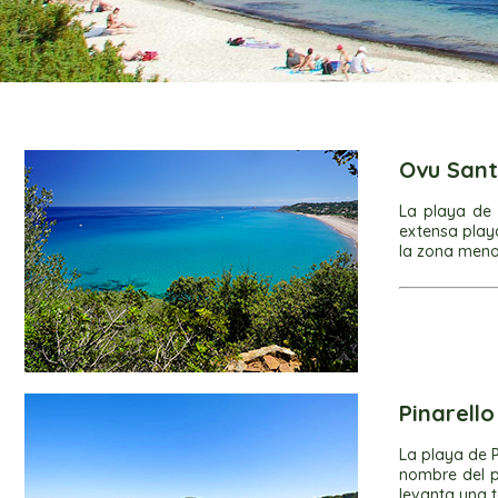
Ovu San
La playa de 
extensa playa
la zona menos
Pinarell
La playa de P
nombre del pu
levanta una 