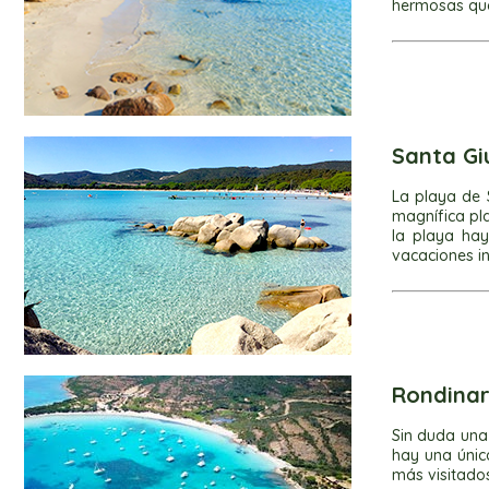
hermosas que 
Santa Gi
La playa de 
magnífica pl
la playa ha
vacaciones i
Rondina
Sin duda una 
hay una únic
más visitados