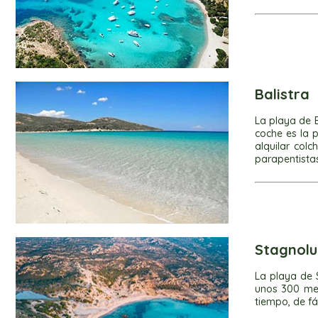
Balistra
La playa de B
coche es la 
alquilar col
parapentistas
Stagnol
La playa de 
unos 300 met
tiempo, de fá