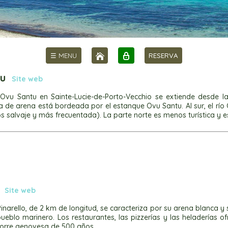
☰ MENU
RESERVA
tu
Site web
Ovu Santu en Sainte-Lucie-de-Porto-Vecchio se extiende desde l
 de arena está bordeada por el estanque Ovu Santu. Al sur, el río C
 salvaje y más frecuentada). La parte norte es menos turística y e
o
Site web
inarello, de 2 km de longitud, se caracteriza por su arena blanca y
eblo marinero. Los restaurantes, las pizzerías y las heladerías of
torre genovesa de 500 años.